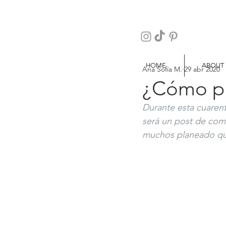
HOME
ABOUT
Ana Sofía M.
29 abr 2020
¿Cómo pr
Durante esta cuarent
será un post de comi
muchos planeado q