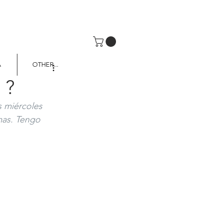
A
OTHER...
 ?
 miércoles 
mas. Tengo 