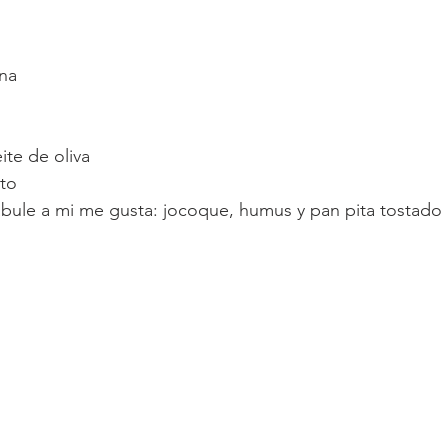
ena
ite de oliva 
sto
bule a mi me gusta: jocoque, humus y pan pita tostado 