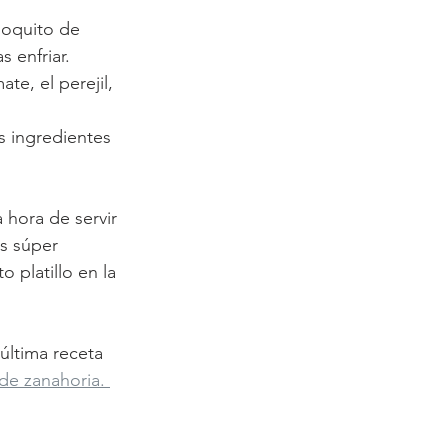
poquito de 
 enfriar. 
te, el perejil, 
s ingredientes 
 hora de servir 
s súper 
o platillo en la 
última receta 
de zanahoria. 