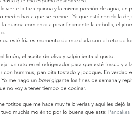
 hasta que esa espuma desaparezca. 
la vierte la taza quinoa y la misma porción de agua, un 
o medio hasta que se cocine.  Ya que está cocida la dejas
 la quinoa comienza a picar finamente la cebolla, el jitoma
jo. 
inoa esté fría es momento de mezclarla con el reto de lo
el limón, el aceite de oliva y salpimienta al gusto. 
ejar un rato en el refrigerador para que esté fresco y a la
 con hummus, pan pita tostado y jocoque. En verdad e
. Yo me hago un 
bowl
 gigante los fines de semana y repit
e no voy a tener tiempo de cocinar. 
 fotitos que me hace muy feliz verlas y aquí les dejó la 
 tuvo muchísimo éxito por lo buena que está: 
Pancakes 