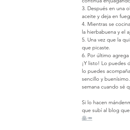
continúa enjuagando
3. Después en una ol
aceite y deja en fueg
4. Mientras se cocina
la hierbabuena y el a
5. Una vez que la qu
que picaste. 
6. Por último agrega 
¡Y listo! Lo puedes d
lo puedes acompañar
sencillo y buenísimo
semana cuando sé qu
Si lo hacen mándenme
que subí al blog que
🥞🥕