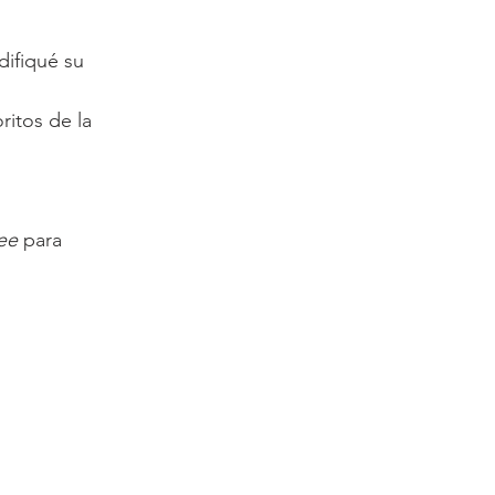
ifiqué su 
ritos de la 
ee 
para 
 