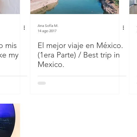
Ana Sofía M.
14 ago 2017
o mis
El mejor viaje en México.
ake my
(1era Parte) / Best trip in
Mexico.