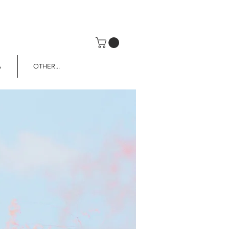
A
OTHER...