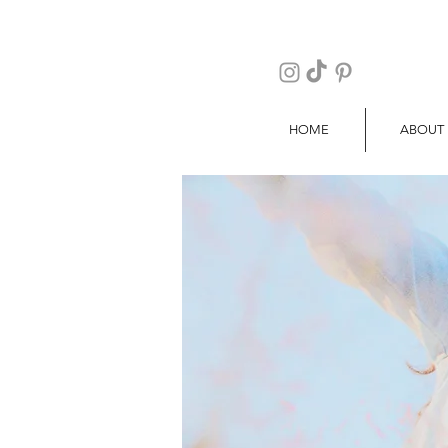
HOME
ABOUT
blogger travel food viajes comida ho