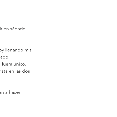
ir en sábado 
toy llenando mis 
ado, 
fuera único, 
ista en las dos 
en a hacer 