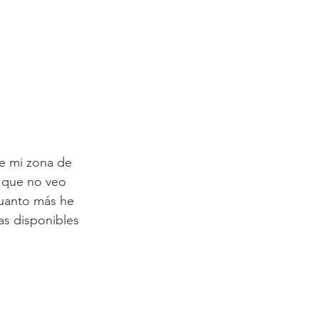
e mi zona de 
n que no veo 
uanto más he 
as disponibles 