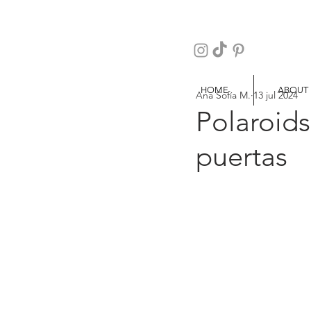
HOME
ABOUT
Ana Sofía M.
13 jul 2024
Polaroids 
puertas