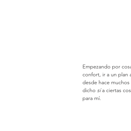
Empezando por cosas
confort, ir a un pla
desde hace muchos a
dicho 
sí
 a ciertas c
para mí. 