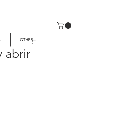
A
OTHER...
 abrir