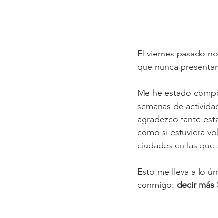
Decir Sí: Cómo Abrir
El viernes pasado no
que nunca presenta
Me he estado compo
semanas de activid
agradezco tanto esta
como si estuviera vo
ciudades en las que 
Esto me lleva a lo ú
conmigo: 
decir más 