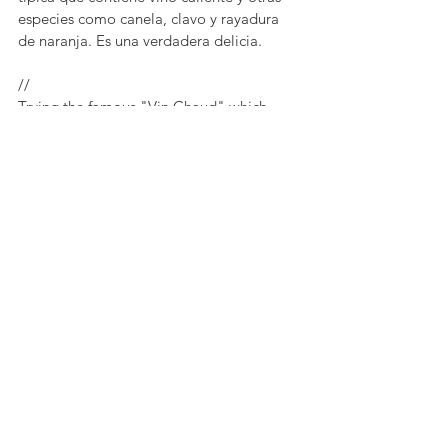
especies como canela, clavo y rayadura 
de naranja. Es una verdadera delicia. 
//
Trying the famous "Vin Chaud" which 
stand for hot wine. It's actually amazing 
and full of taste. 