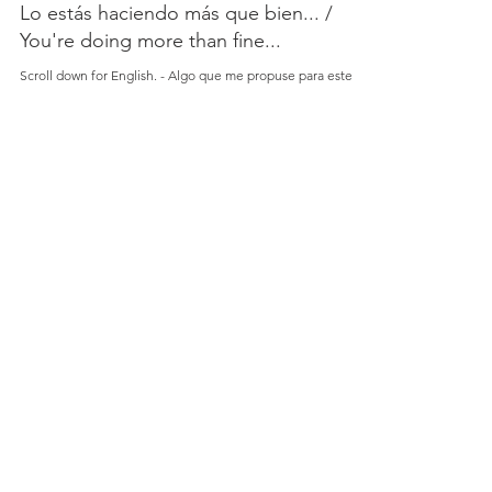
3 ene 2018
Lo estás haciendo más que bien... /
You're doing more than fine...
Scroll down for English. - Algo que me propuse para este
2018 es compartir posts un poquito más personales y de
cosas que pienso y me...