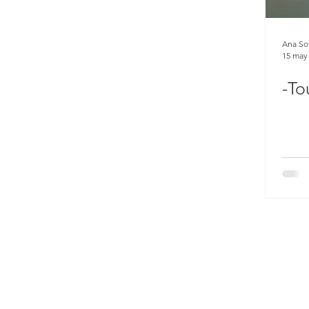
Ana So
15 may
-To