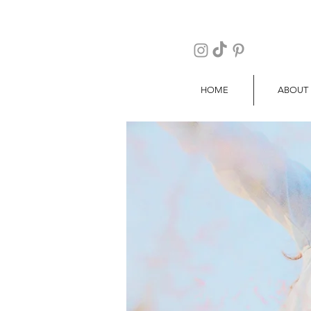
HOME
ABOUT
blogger travel food viajes comida ho