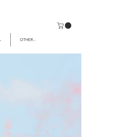
A
OTHER...