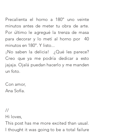
Precalienta el horno a 180º uno veinte 
minutos antes de meter tu obra de arte. 
Por último le agregué la trenza de masa 
para decorar y lo metí al horno por  40 
minutos en 180º. Y listo...
¡No saben la delicia!  ¿Qué les parece? 
Creo que ya me podría dedicar a esto 
jajaja. Ojalá puedan hacerlo y me manden 
un foto. 
Con amor, 
Ana Sofía. 
//
Hi loves, 
This post has me more excited than usual. 
I thought it was going to be a total failure 