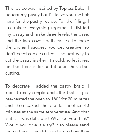
This recipe was inspired by Topless Baker. I 
bought my pastry but I'll leave you the link 
here 
for the pastry recipe. For the filling, I 
just mixed everything together. I divided 
my pastry and make three levels, the base, 
and the two covers with circles. To make 
the circles I suggest you get creative, so 
don't need cookie cutters. The best way to 
cut the pastry is when it's cold, so let it rest 
on the freezer for a bit and then start 
cutting. 
To decorate I added the pastry braid. I 
kept it really simple and after that, I  just 
pre-heated the oven to 180º for 20 minutes 
and then baked the pie for another 40 
minutes at the same temperature. And that 
is it... It was delicious! What do you think? 
Would you give it a try? If so please send 
me pictures, I would love to see how they 